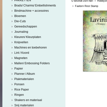
PAKKETTEN
U bevindt zich hier:
Hobbys
Brads/ Charms/ Embellishments
Faelorn Rest Stamp
Bindmachine + accesoires
Bloemen
Die-Cuts
Gereedschappen
Journaling
Kleuren/ Kleurplaten
Knipvellen
Machines en toebehoren
Lint / Koord
Magneten
Mallen/ Embossing Folders
Papier
Planner / Album
Plakmaterialen
Ponsen
Rice Paper
Ringen
Shakers en materiaal
Snij materialen