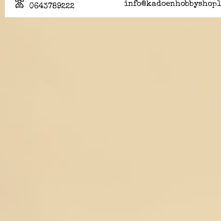
info@kadoenhobbyshopl
0643789222