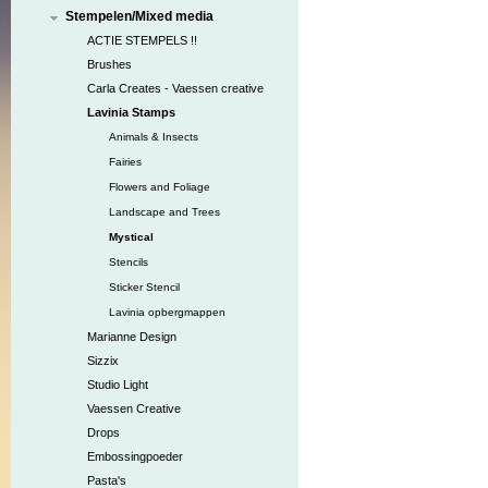
Stempelen/Mixed media
ACTIE STEMPELS !!
Brushes
Carla Creates - Vaessen creative
Lavinia Stamps
Animals & Insects
Fairies
Flowers and Foliage
Landscape and Trees
Mystical
Stencils
Sticker Stencil
Lavinia opbergmappen
Marianne Design
Sizzix
Studio Light
Vaessen Creative
Drops
Embossingpoeder
Pasta's