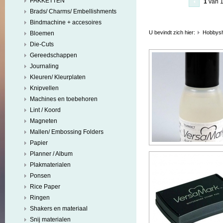
PAKKETTEN
1
van 
Brads/ Charms/ Embellishments
Bindmachine + accesoires
U bevindt zich hier:
Hobbys
Bloemen
Die-Cuts
Gereedschappen
Journaling
Kleuren/ Kleurplaten
Knipvellen
Machines en toebehoren
Lint / Koord
Magneten
Mallen/ Embossing Folders
Papier
Planner / Album
Plakmaterialen
Ponsen
Rice Paper
Ringen
Shakers en materiaal
Snij materialen