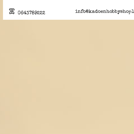
info@kadoenhobbyshopl
0643789222