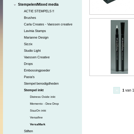
Stempelen/Mixed media
ACTIE STEMPELS !!
Brushes
Carla Creates - Vaessen creative
Lavinia Stamps
Marianne Design
Sizzix
Studio Light
Vaessen Creative
Drops
Embossingpoeder
Pasta's
Stempel benodigdheden
Stempel inkt
1
van 
Distress Oxide inkt
Memento - Dew Drop
StazOn inkt
Versafine
VersaMark
Stiften