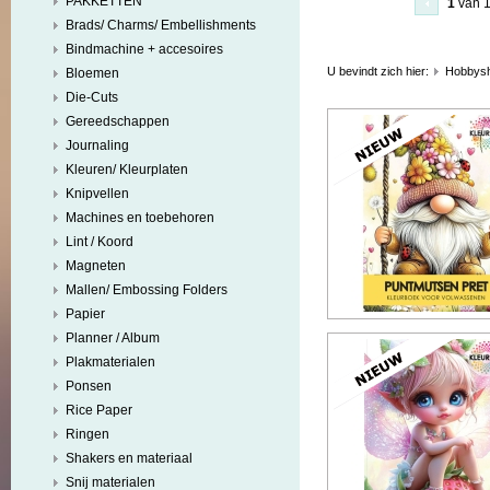
PAKKETTEN
1
van 
Brads/ Charms/ Embellishments
Bindmachine + accesoires
U bevindt zich hier:
Hobbys
Bloemen
Die-Cuts
Gereedschappen
Journaling
Kleuren/ Kleurplaten
Knipvellen
Machines en toebehoren
Lint / Koord
Magneten
Mallen/ Embossing Folders
Papier
Planner / Album
Plakmaterialen
Ponsen
Rice Paper
Ringen
Shakers en materiaal
Snij materialen