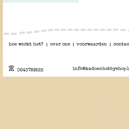
hoe werkt het?
|
over ons
|
voorwaarden
|
contac
info@kadoenhobbyshopl
0643789222