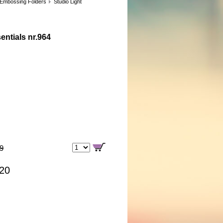
 Embossing Folders
Studio Light
ntials nr.964
99
,20