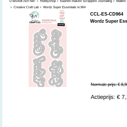
U bevindt zich hier:
Hobbyshop
Kaarten maken/ Scrappen/ Journaling
Mallen/
Creative Craft Lab
Wordz Super Essentials nr.964
CCL-ES-CD964
Wordz Super Esse
Normale prijs: € 8,
Actieprijs: € 7