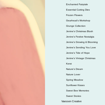
Enchanted Fairytale
Essential Cutting Dies
Frozen Flowers
Gearhead‘s Workshop
Grunge Collection
Jenine's Christmas Blush
Jenine's Festive Nostalgia
Jenine's Growing & Blooming
Jenine's Sending You Love
Jenine's Tide of Hope
Jenine's Vintage Christmas
Kerst
Nature's Dream
Nature Lover
Spring Meadow
Sunflower Kisses
Sweet Bee Memories
Sweet Stories
Vaessen Creative