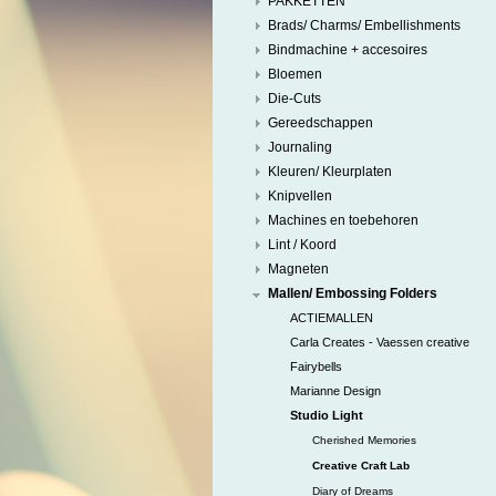
PAKKETTEN
Brads/ Charms/ Embellishments
Bindmachine + accesoires
Bloemen
Die-Cuts
Gereedschappen
Journaling
Kleuren/ Kleurplaten
Knipvellen
Machines en toebehoren
Lint / Koord
Magneten
Mallen/ Embossing Folders
ACTIEMALLEN
Carla Creates - Vaessen creative
Fairybells
Marianne Design
Studio Light
Cherished Memories
Creative Craft Lab
Diary of Dreams