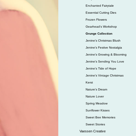
Enchanted Fairytale
Essential Cutting Dies
Frozen Flowers
Gearhead‘s Workshop
Grunge Collection
Jenine's Christmas Blush
Jenine's Festive Nostalgia
Jenine's Growing & Blooming
Jenine's Sending You Love
Jenine's Tide of Hope
Jenine's Vintage Christmas
Kerst
Nature's Dream
Nature Lover
Spring Meadow
Sunflower Kisses
Sweet Bee Memories
Sweet Stories
Vaessen Creative