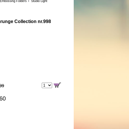
 Embossing Folders
Studio Light
runge Collection nr.998
,99
,60