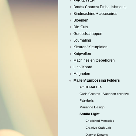
PAKKETTEN
Brads/ Charms/ Embellishments
Bindmachine + accesoires
Bloemen
Die-Cuts
Gereedschappen
Journaling
Kleuren/ Kleurplaten
Knipvellen
Machines en toebehoren
Lint / Koord
Magneten
Mallen/ Embossing Folders
ACTIEMALLEN
Carla Creates - Vaessen creative
Fairybells
Marianne Design
Studio Light
Cherished Memories
Creative Craft Lab
Diary of Dreams