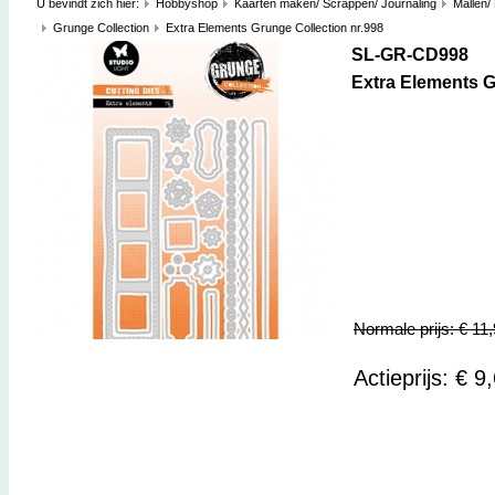
U bevindt zich hier:
Hobbyshop
Kaarten maken/ Scrappen/ Journaling
Mallen/
Grunge Collection
Extra Elements Grunge Collection nr.998
SL-GR-CD998
Extra Elements G
Normale prijs: € 11
Actieprijs: € 9