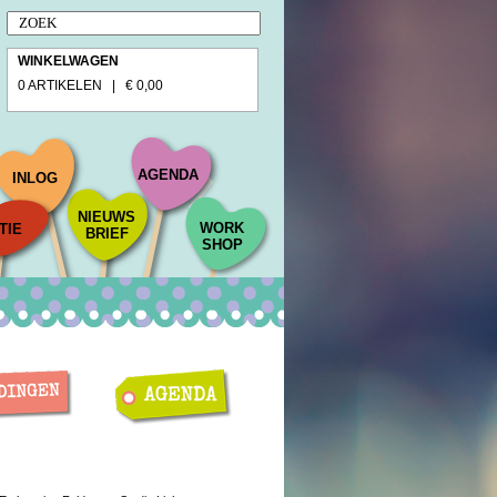
WINKELWAGEN
0 ARTIKELEN | € 0,00
AGENDA
INLOG
NIEUWS
WORK
TIE
BRIEF
SHOP