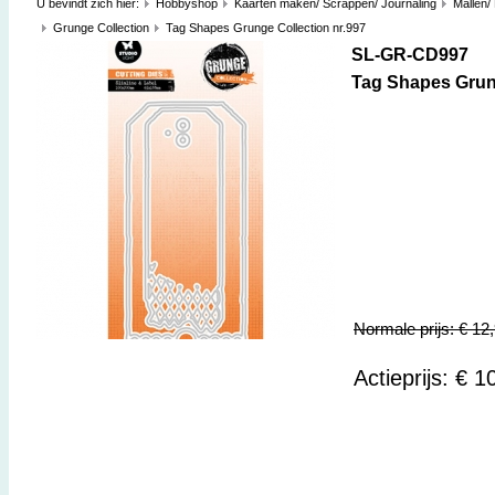
U bevindt zich hier:
Hobbyshop
Kaarten maken/ Scrappen/ Journaling
Mallen/
Grunge Collection
Tag Shapes Grunge Collection nr.997
SL-GR-CD997
Tag Shapes Grung
Normale prijs: € 12
Actieprijs: € 1