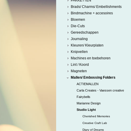
PAKKETTEN
Brads/ Charms/ Embellishments
Bindmachine + accesoires
Bloemen
Die-Cuts
Gereedschappen
Journaling
Kleuren/ Kleurplaten
Knipvellen
Machines en toebehoren
Lint / Koord
Magneten
Mallen/ Embossing Folders
ACTIEMALLEN
Carla Creates - Vaessen creative
Fairybells
Marianne Design
Studio Light
Cherished Memories
Creative Craft Lab
Diary of Dreams