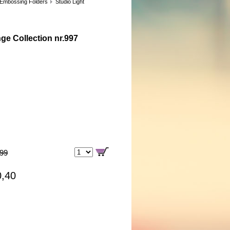
 Embossing Folders
Studio Light
e Collection nr.997
,99
0,40