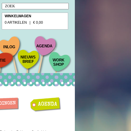
WINKELWAGEN
0 ARTIKELEN | € 0,00
AGENDA
INLOG
NIEUWS
WORK
TIE
BRIEF
SHOP