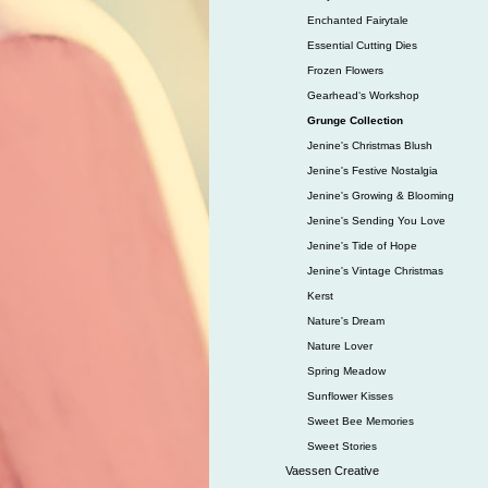
Enchanted Fairytale
Essential Cutting Dies
Frozen Flowers
Gearhead‘s Workshop
Grunge Collection
Jenine's Christmas Blush
Jenine's Festive Nostalgia
Jenine's Growing & Blooming
Jenine's Sending You Love
Jenine's Tide of Hope
Jenine's Vintage Christmas
Kerst
Nature's Dream
Nature Lover
Spring Meadow
Sunflower Kisses
Sweet Bee Memories
Sweet Stories
Vaessen Creative