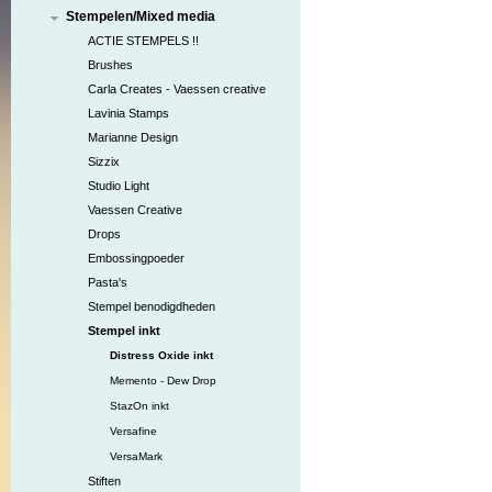
Stempelen/Mixed media
ACTIE STEMPELS !!
Brushes
Carla Creates - Vaessen creative
Lavinia Stamps
Marianne Design
Sizzix
Studio Light
Vaessen Creative
Drops
Embossingpoeder
Pasta's
Stempel benodigdheden
Stempel inkt
Distress Oxide inkt
Memento - Dew Drop
StazOn inkt
Versafine
VersaMark
Stiften