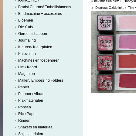
PAKKETTEN
U bevindt zich hier:
Hobbys
Brads/ Charms/ Embellishments
Distress Oxide inkt
Tim H
Bindmachine + accesoires
Bloemen
Die-Cuts
Gereedschappen
Journaling
Kleuren/ Kleurplaten
Knipvellen
Machines en toebehoren
Lint / Koord
Magneten
Mallen/ Embossing Folders
Papier
Planner / Album
Plakmaterialen
Ponsen
Rice Paper
Ringen
Shakers en materiaal
Snij materialen