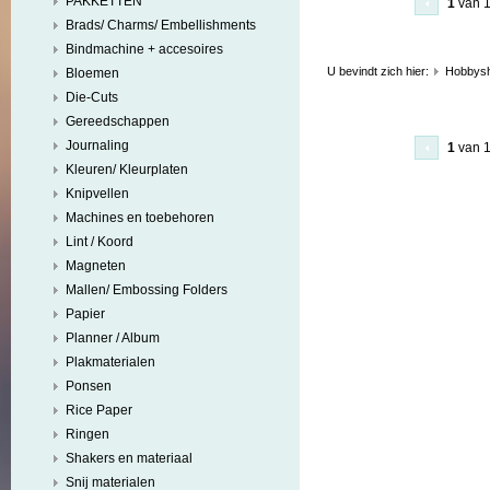
PAKKETTEN
1
van 
Brads/ Charms/ Embellishments
Bindmachine + accesoires
U bevindt zich hier:
Hobbys
Bloemen
Die-Cuts
Gereedschappen
Journaling
1
van 
Kleuren/ Kleurplaten
Knipvellen
Machines en toebehoren
Lint / Koord
Magneten
Mallen/ Embossing Folders
Papier
Planner / Album
Plakmaterialen
Ponsen
Rice Paper
Ringen
Shakers en materiaal
Snij materialen